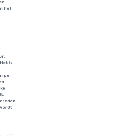
en.
n het
ur.
Het is
en per
en
lke
t.
 gereden
 wordt