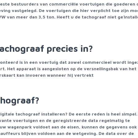
eeste bestuurders van commerciële voertuigen die goederen o
ving vastgelegd. De voertuigen die hier verplicht toe zijn m
GVW van meer dan 3,5 ton. Heeft u de tachograaf niet geïnstall
achograaf precies in?
monteerd is in een voertuig dat zowel commercieel wordt ingez
. Het apparaat is aangesloten op de versnellingsbak van het
rskaart kan invoeren wanneer hij vertrekt
chograaf?
tale tachograaf installeren? De eerste reden is heel simpel. 
elevante voertuigen en de geregistreerde data regelmatig te
 jouw wagenpark voldoet aan de eisen, kunnen de gegevens ook
auffeurs blijven voldoen aan de wetgeving. De data over de