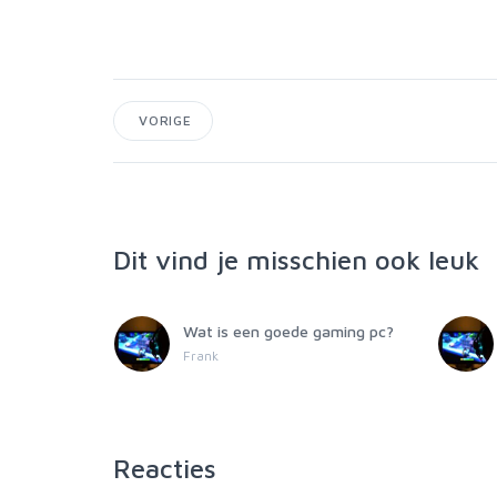
VORIGE
Dit vind je misschien ook leuk
aming pc?
Wat is een goede gaming pc?
Frank
Reacties