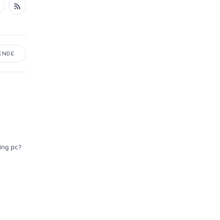
ENDE
ing pc?
Wat is een goede gaming pc?
Frank