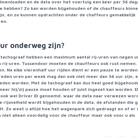
 downloaden en de data over het voertuig een keer per 56 dag
te hebben? Zo kan worden bijgehouden of de chauffeurs binne
zijn, en zo kunnen opdrachten onder de chaffeurs gemakkelijk
ren.
ur onderweg zijn?
 tachograaf hebben een maximum aantal rij-uren van negen u
n rij-uren. Tussendoor moeten de chauffeurs ook rust nemen. 
n. Na elke vierenhalf uur rijden dient er een pauze te worden
reden uren per week mag dan ook niet meer dan 56 uur zijn, 
eden worden. Met de tachograaf kan dus heel goed bijgehoud
eer hij/zij pauze moet houden of juist ingezet kan worden. E
, ook wel Driver ID genoemd, waar de data naar verwezen word
 de rijsnelheid wordt bijgehouden in de data, de afstanden die
t. Zo weet u altijd hoe het wagenpark zich gedraagt en of er
 niet alleen voordelig voor de chauffeur maar ook voor u als