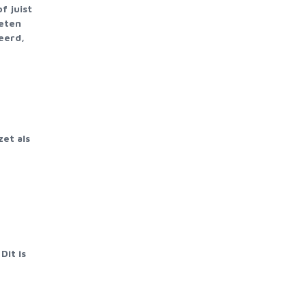
f juist
oeten
eerd,
et als
Dit is