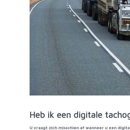
Heb ik een digitale tach
U vraagt zich misschien af wanneer u een digit