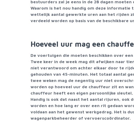
bestuurders zal je eens in de 28 dagen moeten
Waarom is het nou handig om deze informatie 
wettelijk aantal gewerkte uren aan het rijden 
verdeeld worden op basis van de beschikbare u
Hoeveel uur mag een chauffe
De voertuigen die moeten beschikken over een
Twee keer in de week mag dit afwijken naar tie
niet verantwoord om achter elkaar door te rijde
gehouden van 45-minuten. Het totaal aantal ge
twee weken mag de negentig uur niet overschr
worden op hoeveel uur de chauffeur zit en wann
chauffeur heeft een eigen persoonlijke sleutel
Handig is ook dat naast het aantal rijuren, ook
worden en hoe lang er over een rit gedaan word
voldaan aan het gewenst werkgedrag. Het is dus
wagenparkbeheerder of vervoerscoördinator.