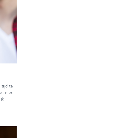
tijd te
iet meer
ijk